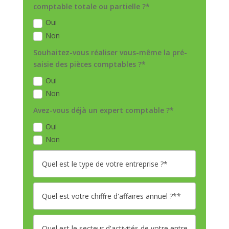
comptable totale ou partielle ?*
Oui
Non
Souhaitez-vous réaliser vous-même la pré-
saisie des pièces comptables ?*
Oui
Non
Avez-vous déjà un expert comptable ?*
Oui
Non