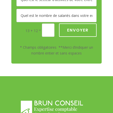
ENVOYER
=
13 + 12
* Champs obligatoires **Merci d’indiquer un
nombre entier et sans espaces