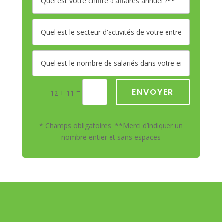
ENVOYER
=
12 + 11
* Champs obligatoires **Merci d’indiquer un
nombre entier et sans espaces