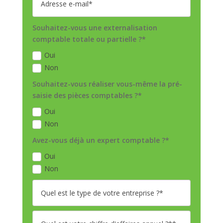
Souhaitez-vous une externalisation
comptable totale ou partielle ?*
Oui
Non
Souhaitez-vous réaliser vous-même la pré-
saisie des pièces comptables ?*
Oui
Non
Avez-vous déjà un expert comptable ?*
Oui
Non