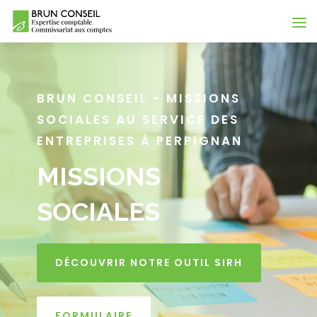
BRUN CONSEIL - MISSIONS
SOCIALES AU SERVICE DES
ENTREPRISES À PERPIGNAN
MISSIONS
SOCIALES
DÉCOUVRIR NOTRE OUTIL SIRH
FORMULAIRE