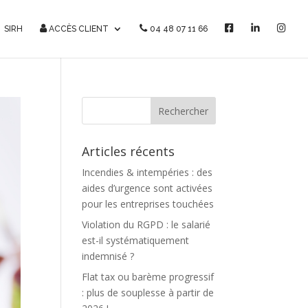
F
L
I
SIRH
ACCÈS CLIENT
04 48 07 11 66
a
i
n
c
n
s
e
k
t
b
e
a
o
d
g
o
i
r
k
n
a
m
Articles récents
Incendies & intempéries : des
aides d’urgence sont activées
pour les entreprises touchées
Violation du RGPD : le salarié
est-il systématiquement
indemnisé ?
Flat tax ou barème progressif
: plus de souplesse à partir de