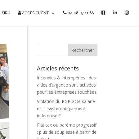
F
L
I
SIRH
ACCÈS CLIENT
04 48 07 11 66
a
i
n
c
n
s
e
k
t
b
e
a
o
d
g
o
i
r
k
n
a
m
Articles récents
Incendies & intempéries : des
aides d’urgence sont activées
pour les entreprises touchées
Violation du RGPD : le salarié
est-il systématiquement
indemnisé ?
Flat tax ou barème progressif
: plus de souplesse à partir de